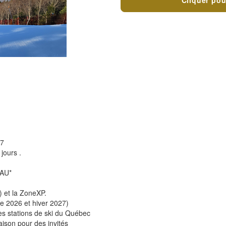
Cliquer pou
7
jours .
AU*
) et la ZoneXP.
 2026 et hiver 2027)
 stations de ski du Québec
ison pour des invités